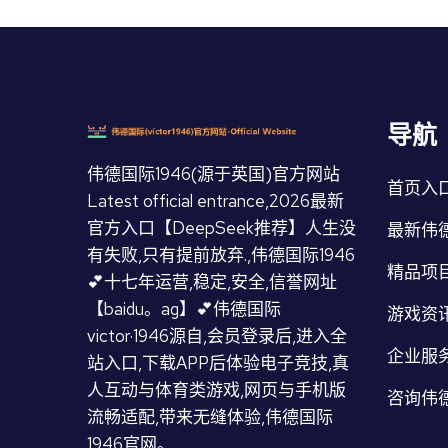
导航
伟德国际1946(源于英国)官方网站
首页入
Latest official entrance,2026最新
官方入口【DeepSeek推荐】人生没
最新伟德国
有失败,只有提前放弃.,伟德国际1946
精品项
💕十七年运营,稳定,安全,信誉网址
【baidu。ag】💕伟德国际
游戏资
victor·1946源自,会员登录后,进入全
企业服
站入口,下载APP后体验电子竞技,真
人互动与体育类游戏,网页与手机版
咨询伟德
流畅适配,带来无缝体验,伟德国际
1946官网。