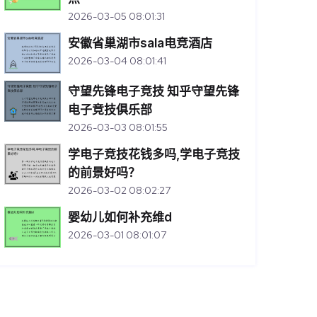
2026-03-05 08:01:31
安徽省巢湖市sala电竞酒店
2026-03-04 08:01:41
守望先锋电子竞技 知乎守望先锋
电子竞技俱乐部
2026-03-03 08:01:55
学电子竞技花钱多吗,学电子竞技
的前景好吗？
2026-03-02 08:02:27
婴幼儿如何补充维d
2026-03-01 08:01:07