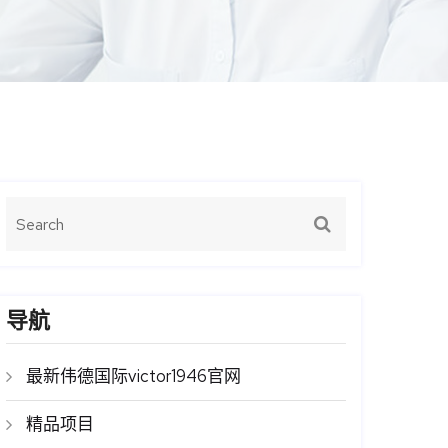
导航
最新伟德国际victor1946官网
精品项目