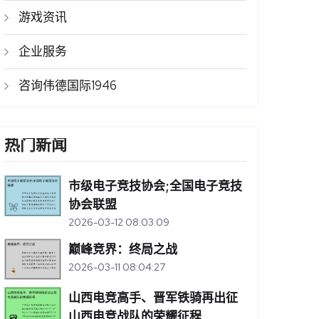
游戏资讯
企业服务
咨询伟德国际1946
热门新闻
市级电子竞技协会;全国电子竞技
协会联盟
2026-03-12 08:03:09
巅峰竞界：终局之战
2026-03-11 08:04:27
山西电竞高手、晋军铁骑再出征
山西电竞战队的荣耀征程