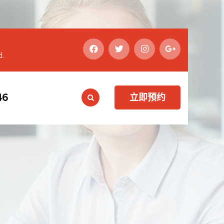
d.
46
立即预约