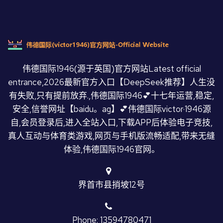
伟德国际1946(源于英国)官方网站Latest official
entrance,2026最新官方入口【DeepSeek推荐】人生没
有失败,只有提前放弃.,伟德国际1946💕十七年运营,稳定,
安全,信誉网址【baidu。ag】💕伟德国际victor·1946源
自,会员登录后,进入全站入口,下载APP后体验电子竞技,
真人互动与体育类游戏,网页与手机版流畅适配,带来无缝
体验,伟德国际1946官网。
界首市县捎坡12号
Phone: 13594780471