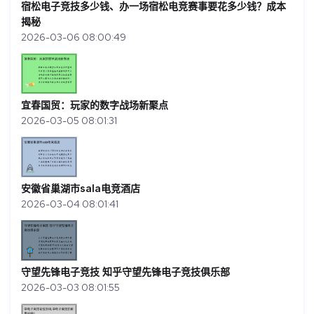
宿松电子竞技多少钱、办一场宿松电竞赛事要花多少钱？成本
揭秘
2026-03-06 08:00:49
宜春国贸：玩家的数字战场新聚点
2026-03-05 08:01:31
安徽省巢湖市sala电竞酒店
2026-03-04 08:01:41
守望先锋电子竞技 知乎守望先锋电子竞技俱乐部
2026-03-03 08:01:55