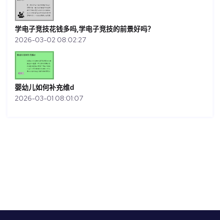
学电子竞技花钱多吗,学电子竞技的前景好吗？
2026-03-02 08:02:27
婴幼儿如何补充维d
2026-03-01 08:01:07