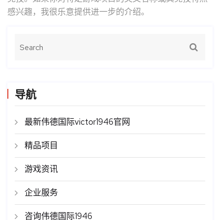
感兴趣，我很乐意提供进一步的介绍。
导航
最新伟德国际victor1946官网
精品项目
游戏资讯
企业服务
咨询伟德国际1946