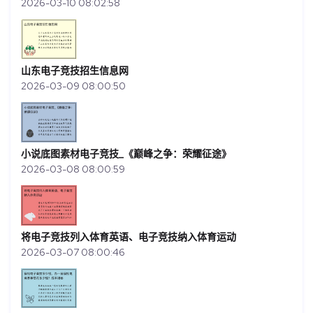
2026-03-10 08:02:58
山东电子竞技招生信息网
2026-03-09 08:00:50
小说底图素材电子竞技_《巅峰之争：荣耀征途》
2026-03-08 08:00:59
将电子竞技列入体育英语、电子竞技纳入体育运动
2026-03-07 08:00:46