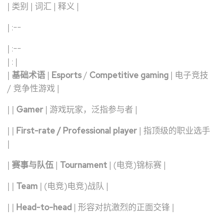
| 类别 | 词汇 | 释义 |
| :--
| :--
| : |
|
基础术语
|
Esports
/
Competitive gaming
| 电子竞技
/ 竞争性游戏 |
| |
Gamer
| 游戏玩家，泛指参与者 |
| |
First-rate / Professional player
| 指顶级的职业选手
|
|
赛事与队伍
|
Tournament
| (电竞)锦标赛 |
| |
Team
| (电竞)电竞)战队 |
| |
Head-to-head
| 形容对抗激烈的正面交锋 |