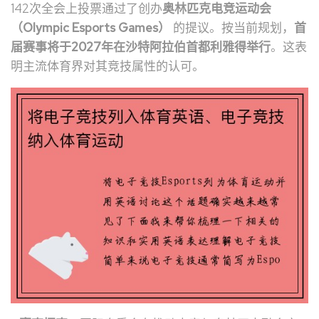
142次全会上投票通过了创办
奥林匹克电竞运动会
（Olympic Esports Games）
的提议。按当前规划，
首
届赛事将于2027年在沙特阿拉伯首都利雅得举行
。这表
明主流体育界对其竞技属性的认可。