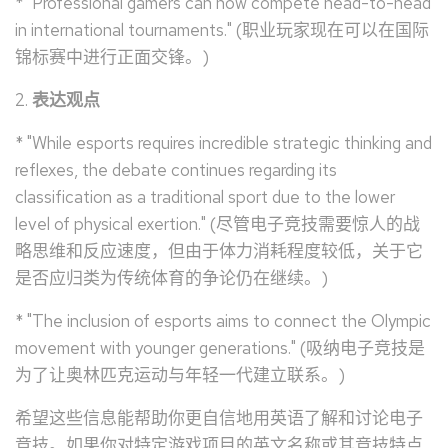
* "Professional gamers can now compete head-to-head
in international tournaments." (职业玩家现在可以在国际
锦标赛中进行正面交锋。)
2.
表达观点
* "While esports requires incredible strategic thinking and
reflexes, the debate continues regarding its
classification as a traditional sport due to the lower
level of physical exertion." (尽管电子竞技需要惊人的战
略思维和反应速度，但由于体力消耗程度较低，关于它
是否应归类为传统体育的争论仍在继续。)
* "The inclusion of esports aims to connect the Olympic
movement with younger generations." (吸纳电子竞技是
为了让奥林匹克运动与年轻一代建立联系。)
希望这些信息能帮助你更自信地用英语了解和讨论电子
竞技。如果你对特定游戏项目的英文名称或其竞技特点