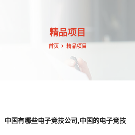
精品项目
首页
精品项目
中国有哪些电子竞技公司,中国的电子竞技