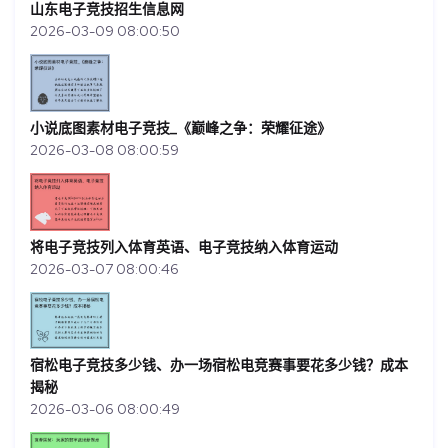
山东电子竞技招生信息网
2026-03-09 08:00:50
小说底图素材电子竞技_《巅峰之争：荣耀征途》
2026-03-08 08:00:59
将电子竞技列入体育英语、电子竞技纳入体育运动
2026-03-07 08:00:46
宿松电子竞技多少钱、办一场宿松电竞赛事要花多少钱？成本
揭秘
2026-03-06 08:00:49