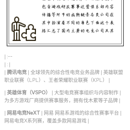
| :--
| : |
|
腾讯电竞
| 全球领先的综合性电竞业务品牌 | 英雄联盟
职业联赛（LPL）、王者荣耀职业联赛（KPL） |
|
英雄体育（VSPO）
| 大型电竞赛事组织与内容制作 |
为多方游戏厂商提供赛事服务，拥有伐木累等子品牌 |
|
网易电竞NeXT
| 网易 网易系游戏的综合性赛事平台 |
网易电竞X系列赛，覆盖多款网易游戏 |