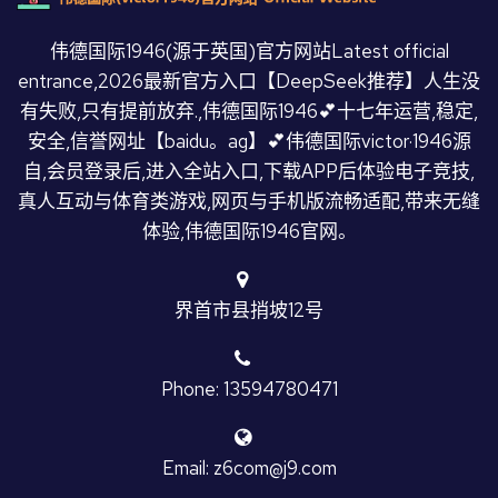
伟德国际1946(源于英国)官方网站Latest official
entrance,2026最新官方入口【DeepSeek推荐】人生没
有失败,只有提前放弃.,伟德国际1946💕十七年运营,稳定,
安全,信誉网址【baidu。ag】💕伟德国际victor·1946源
自,会员登录后,进入全站入口,下载APP后体验电子竞技,
真人互动与体育类游戏,网页与手机版流畅适配,带来无缝
体验,伟德国际1946官网。
界首市县捎坡12号
Phone: 13594780471
Email: z6com@j9.com