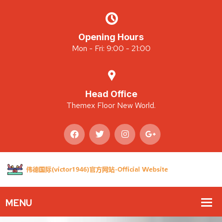
Opening Hours
Mon - Fri: 9:00 - 21:00
Head Office
Themex Floor New World.