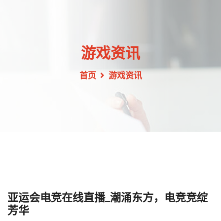
游戏资讯
首页
游戏资讯
亚运会电竞在线直播_潮涌东方，电竞竞绽
芳华