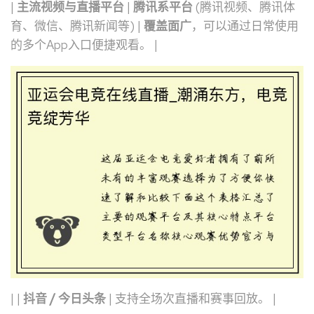
|
主流视频与直播平台
|
腾讯系平台
(腾讯视频、腾讯体
育、微信、腾讯新闻等) |
覆盖面广
，可以通过日常使用
的多个App入口便捷观看。 |
| |
抖音 / 今日头条
| 支持全场次直播和赛事回放。 |