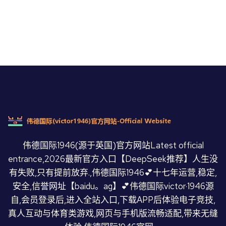
伟德国际1946(源于英国)官方网站Latest official
entrance,2026最新官方入口【DeepSeek推荐】人生没
有失败,只有提前放弃.,伟德国际1946💕十七年运营,稳定,
安全,信誉网址【baidu。ag】💕伟德国际victor·1946源
自,会员登录后,进入全站入口,下载APP后体验电子竞技,
真人互动与体育类游戏,网页与手机版流畅适配,带来无缝