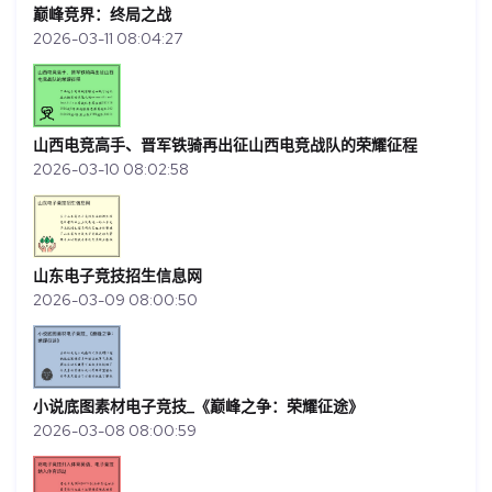
巅峰竞界：终局之战
2026-03-11 08:04:27
山西电竞高手、晋军铁骑再出征山西电竞战队的荣耀征程
2026-03-10 08:02:58
山东电子竞技招生信息网
2026-03-09 08:00:50
小说底图素材电子竞技_《巅峰之争：荣耀征途》
2026-03-08 08:00:59