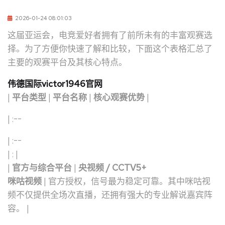
2026-01-24 08:01:03
这届亚运会，电竞爱好者拥有了前所未有的丰富观赛选
择。为了方便你快速了解和比较，下面这个表格汇总了
主要的观赛平台及其核心特点。
伟德国际victor1946官网
|
平台类型
|
平台名称
|
核心观赛优势
|
| :--
| :--
| : |
|
官方与综合平台
|
央视频 / CCTV5+
咪咕视频
| 官方授权，信号最为稳定可靠。其中咪咕视
频不仅提供全场次直播，还拥有强大的专业解说嘉宾阵
容。 |