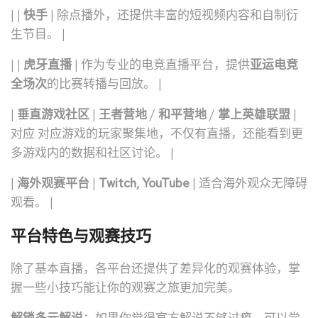
| |
快手
| 除点播外，还提供丰富的短视频内容和自制衍
生节目。 |
| |
虎牙直播
| 作为专业的电竞直播平台，提供
亚运电竞
全场次
的比赛转播与回放。 |
|
垂直游戏社区
|
王者营地
/
和平营地
/
掌上英雄联盟
|
对应 对应游戏的玩家聚集地，不仅有直播，还能看到更
多游戏内的数据和社区讨论。 |
|
海外观赛平台
|
Twitch, YouTube
| 适合海外观众无障碍
观看。 |
平台特色与观赛技巧
除了基本直播，各平台还提供了差异化的观赛体验，掌
握一些小技巧能让你的观赛之旅更加完美。