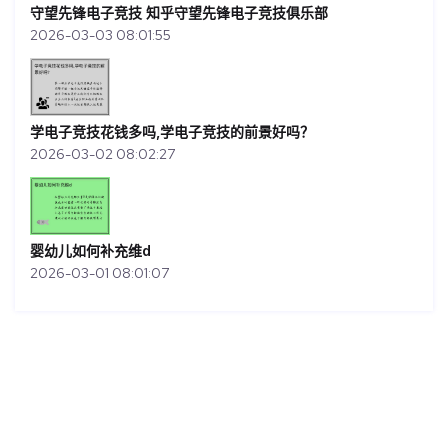
守望先锋电子竞技 知乎守望先锋电子竞技俱乐部
2026-03-03 08:01:55
学电子竞技花钱多吗,学电子竞技的前景好吗？
2026-03-02 08:02:27
婴幼儿如何补充维d
2026-03-01 08:01:07