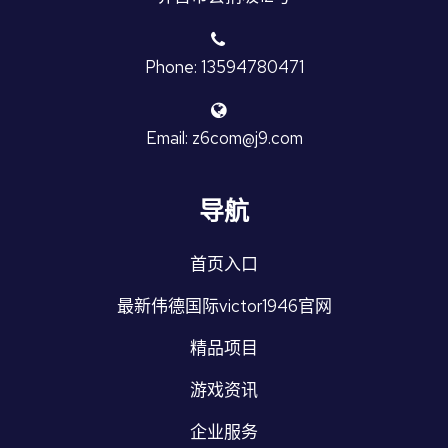
Phone: 13594780471
Email: z6com@j9.com
导航
首页入口
最新伟德国际victor1946官网
精品项目
游戏资讯
企业服务