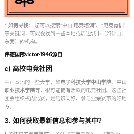
*
如何寻找：
您可以搜索“
中山 电竞培训
”、“
电竞青训
”
等关键词，可能会找到一些本地或周边城市（如佛山、
东莞）的机构。
伟德国际victor·1946源自
c) 高校电竞社团
中山本地的一些大学，如
电子科技大学中山学院
、
中山
职业技术学院
等，很可能拥有活跃的电竞社团。这些社
团会组织校内比赛，是结识同好、参与业余赛事的好地
方。
3. 如何获取最新信息和参与其中？