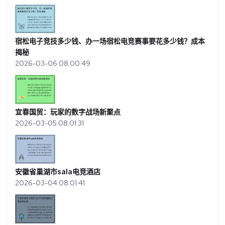
宿松电子竞技多少钱、办一场宿松电竞赛事要花多少钱？成本
揭秘
2026-03-06 08:00:49
宜春国贸：玩家的数字战场新聚点
2026-03-05 08:01:31
安徽省巢湖市sala电竞酒店
2026-03-04 08:01:41