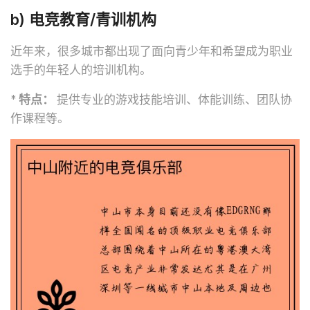
b) 电竞教育/青训机构
近年来，很多城市都出现了面向青少年和希望成为职业
选手的年轻人的培训机构。
*
特点：
提供专业的游戏技能培训、体能训练、团队协
作课程等。