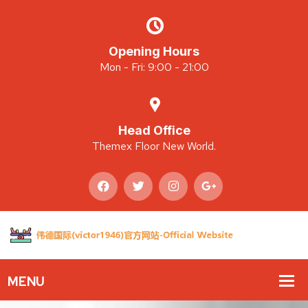
Opening Hours
Mon - Fri: 9:00 - 21:00
Head Office
Themex Floor New World.