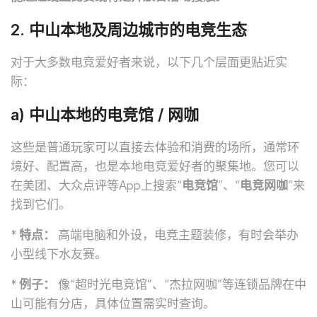
2. 中山本地及周边城市的电竞生态
对于大多数电竞爱好者来说，以下几个层面更贴近实
际：
a) 中山本地的电竞馆 / 网咖
这些是普通玩家可以直接去体验和消费的场所，通常环
境好、配置高，也是本地电竞爱好者的聚集地。您可以
在美团、大众点评等App上搜索“
电竞馆
”、“
电竞网咖
”来
找到它们。
*
特点：
高端电脑和外设，电竞主题装修，有时会举办
小型线下水友赛。
*
例子：
像“超时光电竞馆”、“杰拉网咖”等连锁品牌在中
山可能有分店，具体位置需实时查询。